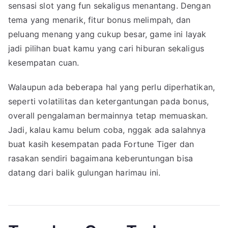
sensasi slot yang fun sekaligus menantang. Dengan
tema yang menarik, fitur bonus melimpah, dan
peluang menang yang cukup besar, game ini layak
jadi pilihan buat kamu yang cari hiburan sekaligus
kesempatan cuan.
Walaupun ada beberapa hal yang perlu diperhatikan,
seperti volatilitas dan ketergantungan pada bonus,
overall pengalaman bermainnya tetap memuaskan.
Jadi, kalau kamu belum coba, nggak ada salahnya
buat kasih kesempatan pada Fortune Tiger dan
rasakan sendiri bagaimana keberuntungan bisa
datang dari balik gulungan harimau ini.