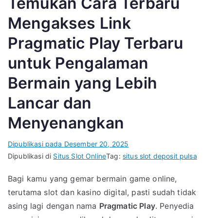
Temukan Cara Terbaru
Mengakses Link
Pragmatic Play Terbaru
untuk Pengalaman
Bermain yang Lebih
Lancar dan
Menyenangkan
Dipublikasi pada
Desember 20, 2025
Dipublikasi di
Situs Slot Online
Tag:
situs slot deposit pulsa
Bagi kamu yang gemar bermain game online,
terutama slot dan kasino digital, pasti sudah tidak
asing lagi dengan nama
Pragmatic Play
. Penyedia