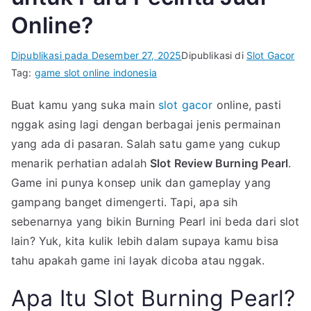
Online?
Dipublikasi pada
Desember 27, 2025
Dipublikasi di
Slot Gacor
Tag:
game slot online indonesia
Buat kamu yang suka main
slot gacor
online, pasti
nggak asing lagi dengan berbagai jenis permainan
yang ada di pasaran. Salah satu game yang cukup
menarik perhatian adalah
Slot Review Burning Pearl
.
Game ini punya konsep unik dan gameplay yang
gampang banget dimengerti. Tapi, apa sih
sebenarnya yang bikin Burning Pearl ini beda dari slot
lain? Yuk, kita kulik lebih dalam supaya kamu bisa
tahu apakah game ini layak dicoba atau nggak.
Apa Itu Slot Burning Pearl?