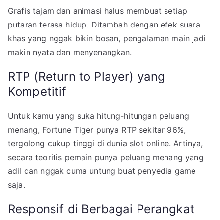
Grafis tajam dan animasi halus membuat setiap
putaran terasa hidup. Ditambah dengan efek suara
khas yang nggak bikin bosan, pengalaman main jadi
makin nyata dan menyenangkan.
RTP (Return to Player) yang
Kompetitif
Untuk kamu yang suka hitung-hitungan peluang
menang, Fortune Tiger punya RTP sekitar 96%,
tergolong cukup tinggi di dunia slot online. Artinya,
secara teoritis pemain punya peluang menang yang
adil dan nggak cuma untung buat penyedia game
saja.
Responsif di Berbagai Perangkat