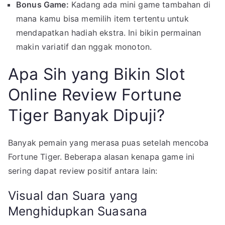
Bonus Game:
Kadang ada mini game tambahan di
mana kamu bisa memilih item tertentu untuk
mendapatkan hadiah ekstra. Ini bikin permainan
makin variatif dan nggak monoton.
Apa Sih yang Bikin Slot
Online Review Fortune
Tiger Banyak Dipuji?
Banyak pemain yang merasa puas setelah mencoba
Fortune Tiger. Beberapa alasan kenapa game ini
sering dapat review positif antara lain:
Visual dan Suara yang
Menghidupkan Suasana