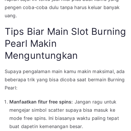
pengen coba-coba dulu tanpa harus keluar banyak
uang.
Tips Biar Main Slot Burning
Pearl Makin
Menguntungkan
Supaya pengalaman main kamu makin maksimal, ada
beberapa trik yang bisa dicoba saat bermain Burning
Pearl:
Manfaatkan fitur free spins:
Jangan ragu untuk
mengejar simbol scatter supaya bisa masuk ke
mode free spins. Ini biasanya waktu paling tepat
buat dapetin kemenangan besar.