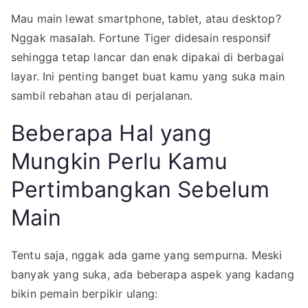
Mau main lewat smartphone, tablet, atau desktop?
Nggak masalah. Fortune Tiger didesain responsif
sehingga tetap lancar dan enak dipakai di berbagai
layar. Ini penting banget buat kamu yang suka main
sambil rebahan atau di perjalanan.
Beberapa Hal yang
Mungkin Perlu Kamu
Pertimbangkan Sebelum
Main
Tentu saja, nggak ada game yang sempurna. Meski
banyak yang suka, ada beberapa aspek yang kadang
bikin pemain berpikir ulang: