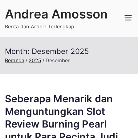
Loncat
Andrea Amosson
ke
konten
Berita dan Artikel Terlengkap
Month:
Desember 2025
Beranda
2025
Desember
Seberapa Menarik dan
Menguntungkan Slot
Review Burning Pearl
untuk Para Pecinta Judi