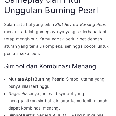
Unggulan Burning Pearl
Salah satu hal yang bikin
Slot Review Burning Pearl
menarik adalah gameplay-nya yang sederhana tapi
tetap menghibur. Kamu nggak perlu ribet dengan
aturan yang terlalu kompleks, sehingga cocok untuk
pemula sekalipun.
Simbol dan Kombinasi Menang
Mutiara Api (Burning Pearl):
Simbol utama yang
punya nilai tertinggi.
Naga:
Biasanya jadi wild symbol yang
menggantikan simbol lain agar kamu lebih mudah
dapat kombinasi menang.
Simbol Kartu:
Seperti A, K, Q, J yang punya nilai