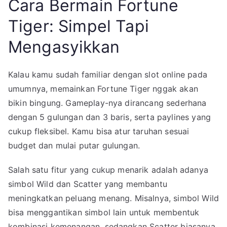
Cara Bermain Fortune
Tiger: Simpel Tapi
Mengasyikkan
Kalau kamu sudah familiar dengan slot online pada
umumnya, memainkan Fortune Tiger nggak akan
bikin bingung. Gameplay-nya dirancang sederhana
dengan 5 gulungan dan 3 baris, serta paylines yang
cukup fleksibel. Kamu bisa atur taruhan sesuai
budget dan mulai putar gulungan.
Salah satu fitur yang cukup menarik adalah adanya
simbol Wild dan Scatter yang membantu
meningkatkan peluang menang. Misalnya, simbol Wild
bisa menggantikan simbol lain untuk membentuk
kombinasi kemenangan, sedangkan Scatter biasanya