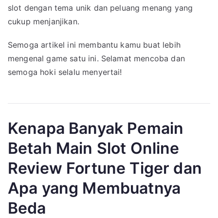
slot dengan tema unik dan peluang menang yang
cukup menjanjikan.
Semoga artikel ini membantu kamu buat lebih
mengenal game satu ini. Selamat mencoba dan
semoga hoki selalu menyertai!
Kenapa Banyak Pemain
Betah Main Slot Online
Review Fortune Tiger dan
Apa yang Membuatnya
Beda