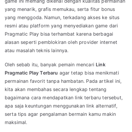
game ini memang dikenal dengan kualitas permainan
yang menarik, grafis memukau, serta fitur bonus
yang menggoda. Namun, terkadang akses ke situs
resmi atau platform yang menyediakan game dari
Pragmatic Play bisa terhambat karena berbagai
alasan seperti pemblokiran oleh provider internet
atau masalah teknis lainnya.
Oleh sebab itu, banyak pemain mencari
Link
Pragmatic Play Terbaru
agar tetap bisa menikmati
permainan favorit tanpa hambatan. Pada artikel ini,
kita akan membahas secara lengkap tentang
bagaimana cara mendapatkan link terbaru tersebut,
apa saja keuntungan menggunakan link alternatif,
serta tips agar pengalaman bermain kamu makin
maksimal.