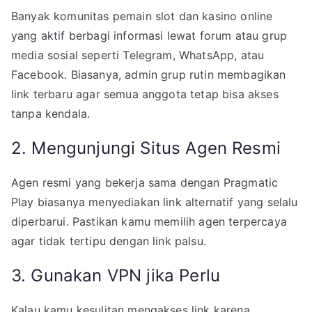
Banyak komunitas pemain slot dan kasino online
yang aktif berbagi informasi lewat forum atau grup
media sosial seperti Telegram, WhatsApp, atau
Facebook. Biasanya, admin grup rutin membagikan
link terbaru agar semua anggota tetap bisa akses
tanpa kendala.
2. Mengunjungi Situs Agen Resmi
Agen resmi yang bekerja sama dengan Pragmatic
Play biasanya menyediakan link alternatif yang selalu
diperbarui. Pastikan kamu memilih agen terpercaya
agar tidak tertipu dengan link palsu.
3. Gunakan VPN jika Perlu
Kalau kamu kesulitan mengakses link karena