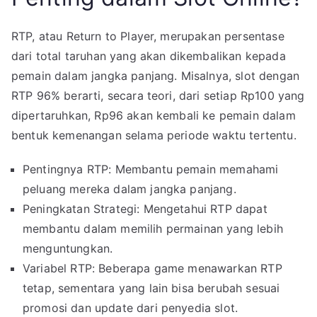
RTP, atau Return to Player, merupakan persentase
dari total taruhan yang akan dikembalikan kepada
pemain dalam jangka panjang. Misalnya, slot dengan
RTP 96% berarti, secara teori, dari setiap Rp100 yang
dipertaruhkan, Rp96 akan kembali ke pemain dalam
bentuk kemenangan selama periode waktu tertentu.
Pentingnya RTP: Membantu pemain memahami
peluang mereka dalam jangka panjang.
Peningkatan Strategi: Mengetahui RTP dapat
membantu dalam memilih permainan yang lebih
menguntungkan.
Variabel RTP: Beberapa game menawarkan RTP
tetap, sementara yang lain bisa berubah sesuai
promosi dan update dari penyedia slot.