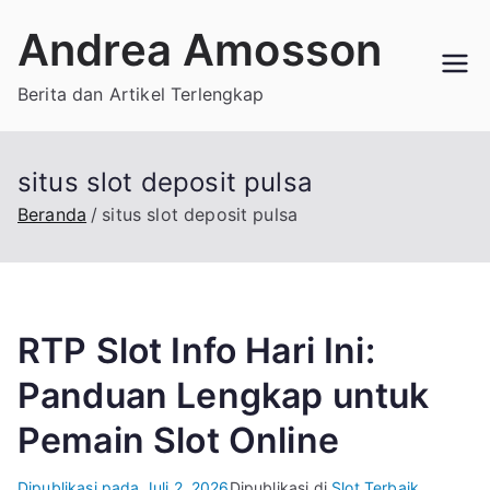
Loncat
Andrea Amosson
ke
konten
Berita dan Artikel Terlengkap
situs slot deposit pulsa
Beranda
situs slot deposit pulsa
RTP Slot Info Hari Ini:
Panduan Lengkap untuk
Pemain Slot Online
Dipublikasi pada
Juli 2, 2026
Dipublikasi di
Slot Terbaik