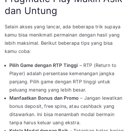
dan Untung
Selain akses yang lancar, ada beberapa trik supaya
kamu bisa menikmati permainan dengan hasil yang
lebih maksimal. Berikut beberapa tips yang bisa
kamu coba:
Pilih Game dengan RTP Tinggi
– RTP (Return to
Player) adalah persentase kemenangan jangka
panjang. Pilih game dengan RTP tinggi untuk
peluang menang yang lebih besar.
Manfaatkan Bonus dan Promo
– Jangan lewatkan
bonus deposit, free spins, atau cashback yang
ditawarkan. Ini bisa menambah modal bermain
tanpa harus keluar uang ekstra.
Kelola Modal dengan Baik
– Tetapkan batas harian