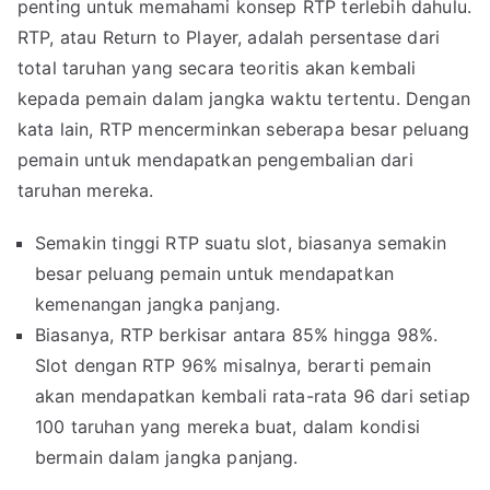
penting untuk memahami konsep RTP terlebih dahulu.
RTP, atau Return to Player, adalah persentase dari
total taruhan yang secara teoritis akan kembali
kepada pemain dalam jangka waktu tertentu. Dengan
kata lain, RTP mencerminkan seberapa besar peluang
pemain untuk mendapatkan pengembalian dari
taruhan mereka.
Semakin tinggi RTP suatu slot, biasanya semakin
besar peluang pemain untuk mendapatkan
kemenangan jangka panjang.
Biasanya, RTP berkisar antara 85% hingga 98%.
Slot dengan RTP 96% misalnya, berarti pemain
akan mendapatkan kembali rata-rata 96 dari setiap
100 taruhan yang mereka buat, dalam kondisi
bermain dalam jangka panjang.