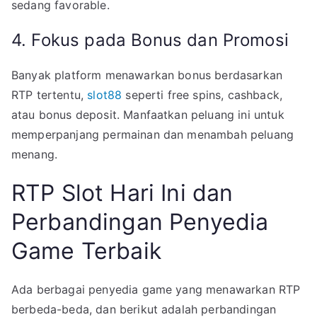
sedang favorable.
4. Fokus pada Bonus dan Promosi
Banyak platform menawarkan bonus berdasarkan
RTP tertentu,
slot88
seperti free spins, cashback,
atau bonus deposit. Manfaatkan peluang ini untuk
memperpanjang permainan dan menambah peluang
menang.
RTP Slot Hari Ini dan
Perbandingan Penyedia
Game Terbaik
Ada berbagai penyedia game yang menawarkan RTP
berbeda-beda, dan berikut adalah perbandingan