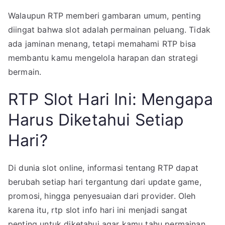
Walaupun RTP memberi gambaran umum, penting
diingat bahwa slot adalah permainan peluang. Tidak
ada jaminan menang, tetapi memahami RTP bisa
membantu kamu mengelola harapan dan strategi
bermain.
RTP Slot Hari Ini: Mengapa
Harus Diketahui Setiap
Hari?
Di dunia slot online, informasi tentang RTP dapat
berubah setiap hari tergantung dari update game,
promosi, hingga penyesuaian dari provider. Oleh
karena itu, rtp slot info hari ini menjadi sangat
penting untuk diketahui agar kamu tahu permainan