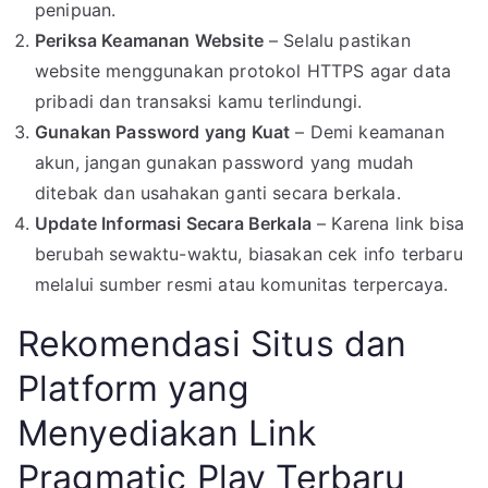
penipuan.
Periksa Keamanan Website
– Selalu pastikan
website menggunakan protokol HTTPS agar data
pribadi dan transaksi kamu terlindungi.
Gunakan Password yang Kuat
– Demi keamanan
akun, jangan gunakan password yang mudah
ditebak dan usahakan ganti secara berkala.
Update Informasi Secara Berkala
– Karena link bisa
berubah sewaktu-waktu, biasakan cek info terbaru
melalui sumber resmi atau komunitas terpercaya.
Rekomendasi Situs dan
Platform yang
Menyediakan Link
Pragmatic Play Terbaru