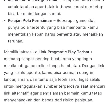
untuk taruhan agar tidak terbawa emosi dan tetap
bisa bermain dengan santai.
Pelajari Pola Permainan
– Beberapa game slot
punya pola tertentu yang bisa membantu kamu
menentukan kapan harus berhenti atau menaikkan
taruhan.
Memiliki akses ke
Link Pragmatic Play Terbaru
memang sangat penting buat kamu yang ingin
menikmati game online tanpa hambatan. Dengan link
yang selalu update, kamu bisa bermain dengan
lancar, aman, dan tentu saja lebih seru. Ingat selalu
untuk menggunakan sumber terpercaya saat mencari
link alternatif agar pengalaman bermain kamu tetap
menyenangkan dan bebas dari risiko penipuan.