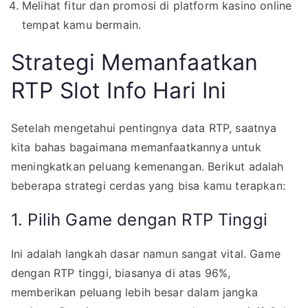
Melihat fitur dan promosi di platform kasino online
tempat kamu bermain.
Strategi Memanfaatkan
RTP Slot Info Hari Ini
Setelah mengetahui pentingnya data RTP, saatnya
kita bahas bagaimana memanfaatkannya untuk
meningkatkan peluang kemenangan. Berikut adalah
beberapa strategi cerdas yang bisa kamu terapkan:
1. Pilih Game dengan RTP Tinggi
Ini adalah langkah dasar namun sangat vital. Game
dengan RTP tinggi, biasanya di atas 96%,
memberikan peluang lebih besar dalam jangka