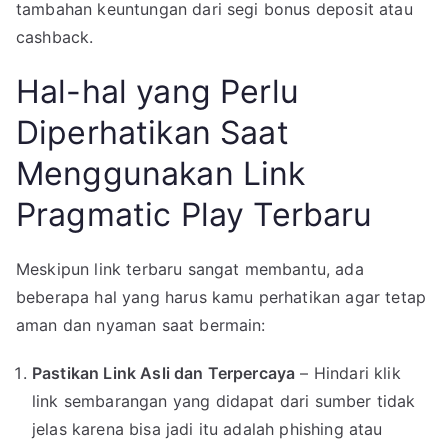
tambahan keuntungan dari segi bonus deposit atau
cashback.
Hal-hal yang Perlu
Diperhatikan Saat
Menggunakan Link
Pragmatic Play Terbaru
Meskipun link terbaru sangat membantu, ada
beberapa hal yang harus kamu perhatikan agar tetap
aman dan nyaman saat bermain:
Pastikan Link Asli dan Terpercaya
– Hindari klik
link sembarangan yang didapat dari sumber tidak
jelas karena bisa jadi itu adalah phishing atau