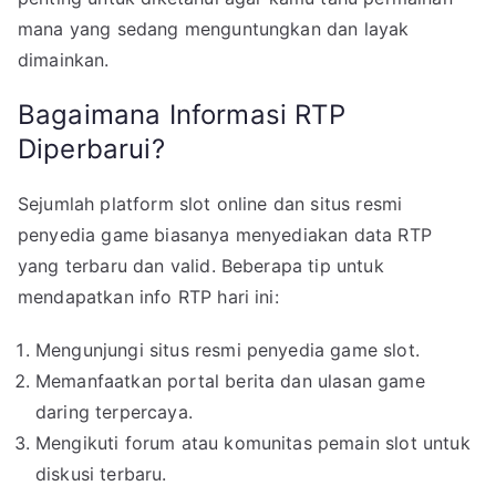
mana yang sedang menguntungkan dan layak
dimainkan.
Bagaimana Informasi RTP
Diperbarui?
Sejumlah platform slot online dan situs resmi
penyedia game biasanya menyediakan data RTP
yang terbaru dan valid. Beberapa tip untuk
mendapatkan info RTP hari ini:
Mengunjungi situs resmi penyedia game slot.
Memanfaatkan portal berita dan ulasan game
daring terpercaya.
Mengikuti forum atau komunitas pemain slot untuk
diskusi terbaru.