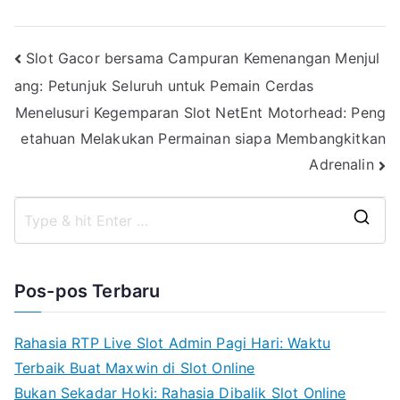
Navigasi
Slot Gacor bersama Campuran Kemenangan Menjul
ang: Petunjuk Seluruh untuk Pemain Cerdas
pos
Menelusuri Kegemparan Slot NetEnt Motorhead: Peng
etahuan Melakukan Permainan siapa Membangkitkan
Adrenalin
S
e
a
Pos-pos Terbaru
r
c
Rahasia RTP Live Slot Admin Pagi Hari: Waktu
h
Terbaik Buat Maxwin di Slot Online
f
Bukan Sekadar Hoki: Rahasia Dibalik Slot Online