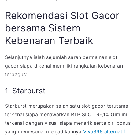
Rekomendasi Slot Gacor
bersama Sistem
Kebenaran Terbaik
Selanjutnya ialah sejumlah saran permainan slot
gacor siapa dikenal memiliki rangkaian kebenaran
terbagus:
1. Starburst
Starburst merupakan salah satu slot gacor terutama
terkenal siapa menawarkan RTP SLOT 96,1%.Gim ini
terkenal dengan visual siapa menarik serta ciri bonus
yang memesona, menjadikannya
Viva368 alternatif