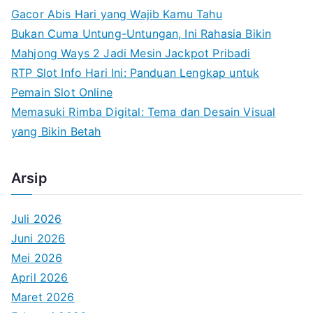
o
Gacor Abis Hari yang Wajib Kamu Tahu
r
Bukan Cuma Untung-Untungan, Ini Rahasia Bikin
:
Mahjong Ways 2 Jadi Mesin Jackpot Pribadi
RTP Slot Info Hari Ini: Panduan Lengkap untuk
Pemain Slot Online
Memasuki Rimba Digital: Tema dan Desain Visual
yang Bikin Betah
Arsip
Juli 2026
Juni 2026
Mei 2026
April 2026
Maret 2026