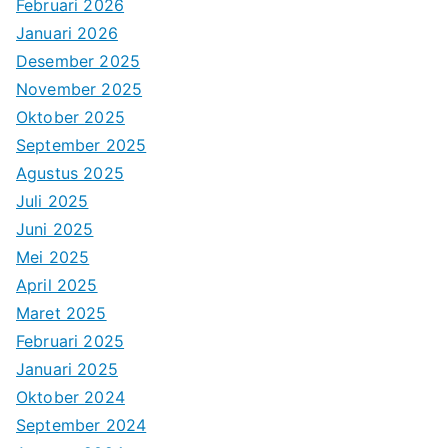
Februari 2026
Januari 2026
Desember 2025
November 2025
Oktober 2025
September 2025
Agustus 2025
Juli 2025
Juni 2025
Mei 2025
April 2025
Maret 2025
Februari 2025
Januari 2025
Oktober 2024
September 2024