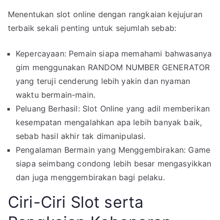
Menentukan slot online dengan rangkaian kejujuran
terbaik sekali penting untuk sejumlah sebab:
Kepercayaan: Pemain siapa memahami bahwasanya
gim menggunakan RANDOM NUMBER GENERATOR
yang teruji cenderung lebih yakin dan nyaman
waktu bermain-main.
Peluang Berhasil: Slot Online yang adil memberikan
kesempatan mengalahkan apa lebih banyak baik,
sebab hasil akhir tak dimanipulasi.
Pengalaman Bermain yang Menggembirakan: Game
siapa seimbang condong lebih besar mengasyikkan
dan juga menggembirakan bagi pelaku.
Ciri-Ciri Slot serta