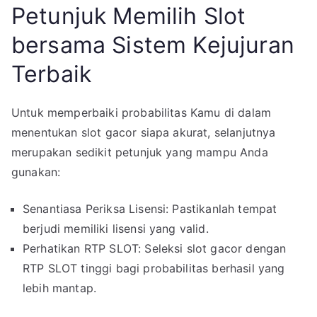
Petunjuk Memilih Slot
bersama Sistem Kejujuran
Terbaik
Untuk memperbaiki probabilitas Kamu di dalam
menentukan slot gacor siapa akurat, selanjutnya
merupakan sedikit petunjuk yang mampu Anda
gunakan:
Senantiasa Periksa Lisensi: Pastikanlah tempat
berjudi memiliki lisensi yang valid.
Perhatikan RTP SLOT: Seleksi slot gacor dengan
RTP SLOT tinggi bagi probabilitas berhasil yang
lebih mantap.