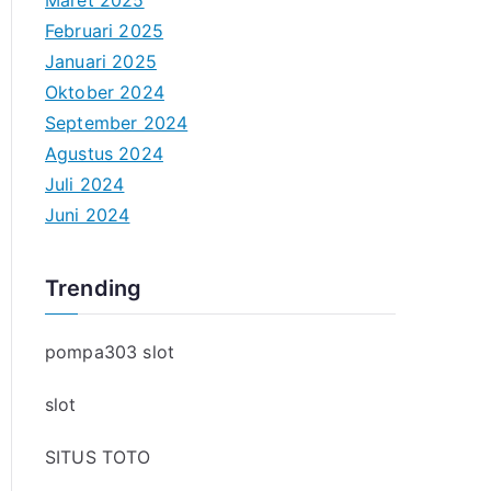
Maret 2025
Februari 2025
Januari 2025
Oktober 2024
September 2024
Agustus 2024
Juli 2024
Juni 2024
Trending
pompa303 slot
slot
SITUS TOTO