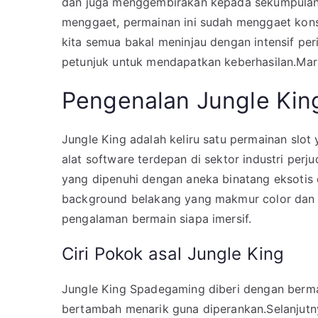
dan juga menggembirakan kepada sekumpulan p
menggaet, permainan ini sudah menggaet konsent
kita semua bakal meninjau dengan intensif perih
petunjuk untuk mendapatkan keberhasilan.Mari 
Pengenalan Jungle Ki
Jungle King adalah keliru satu permainan sl
alat software terdepan di sektor industri perju
yang dipenuhi dengan aneka binatang eksotis
background belakang yang makmur color dan 
pengalaman bermain siapa imersif.
Ciri Pokok asal Jungle King
Jungle King Spadegaming diberi dengan be
bertambah menarik guna diperankan.Selanjutn