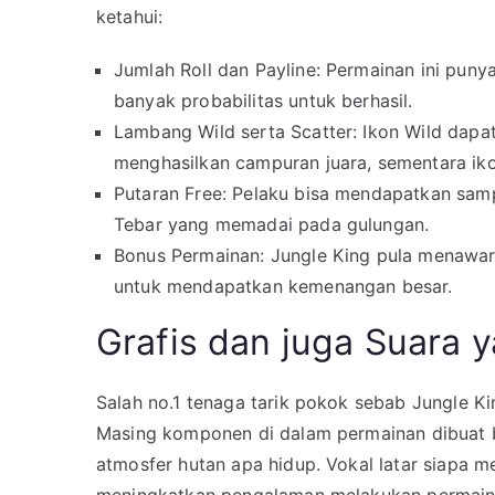
ketahui:
Jumlah Roll dan Payline: Permainan ini pun
banyak probabilitas untuk berhasil.
Lambang Wild serta Scatter: Ikon Wild da
menghasilkan campuran juara, sementara iko
Putaran Free: Pelaku bisa mendapatkan sam
Tebar yang memadai pada gulungan.
Bonus Permainan: Jungle King pula menawa
untuk mendapatkan kemenangan besar.
Grafis dan juga Suara 
Salah no.1 tenaga tarik pokok sebab Jungle 
Masing komponen di dalam permainan dibuat b
atmosfer hutan apa hidup. Vokal latar siapa 