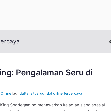
rpercaya
B
ng: Pengalaman Seru di
t Online
Tag:
daftar situs judi slot online terpercaya
e King Spadegaming menawarkan kejadian siapa spesial