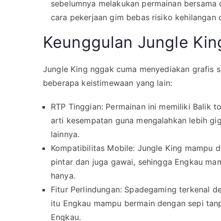
sebelumnya melakukan permainan bersama dui
cara pekerjaan gim bebas risiko kehilangan 
Keunggulan Jungle Ki
Jungle King nggak cuma menyediakan grafis si
beberapa keistimewaan yang lain:
RTP Tinggian: Permainan ini memiliki Balik
arti kesempatan guna mengalahkan lebih gig
lainnya.
Kompatibilitas Mobile: Jungle King mampu d
pintar dan juga gawai, sehingga Engkau ma
hanya.
Fitur Perlindungan: Spadegaming terkenal d
itu Engkau mampu bermain dengan sepi tanp
Engkau.