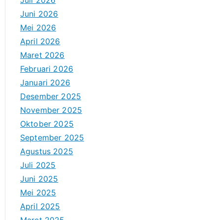
Juli 2026
Juni 2026
Mei 2026
April 2026
Maret 2026
Februari 2026
Januari 2026
Desember 2025
November 2025
Oktober 2025
September 2025
Agustus 2025
Juli 2025
Juni 2025
Mei 2025
April 2025