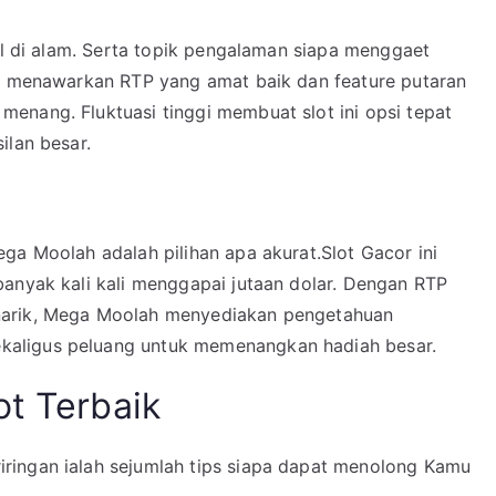
nal di alam. Serta topik pengalaman siapa menggaet
ni menawarkan RTP yang amat baik dan feature putaran
enang. Fluktuasi tinggi membuat slot ini opsi tepat
ilan besar.
ga Moolah adalah pilihan apa akurat.Slot Gacor ini
banyak kali kali menggapai jutaan dolar. Dengan RTP
narik, Mega Moolah menyediakan pengetahuan
aligus peluang untuk memenangkan hadiah besar.
ot Terbaik
ringan ialah sejumlah tips siapa dapat menolong Kamu