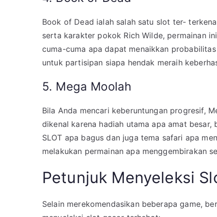
Book of Dead ialah salah satu slot ter- terke
serta karakter pokok Rich Wilde, permainan i
cuma-cuma apa dapat menaikkan probabilitas m
untuk partisipan siapa hendak meraih keberhas
5. Mega Moolah
Bila Anda mencari keberuntungan progresif, Me
dikenal karena hadiah utama apa amat besar, 
SLOT apa bagus dan juga tema safari apa me
melakukan permainan apa menggembirakan sek
Petunjuk Menyeleksi Sl
Selain merekomendasikan beberapa game, beri