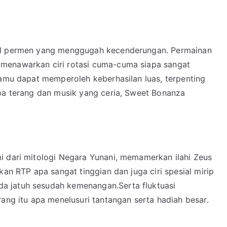
dul permen yang menggugah kecenderungan. Permainan
menawarkan ciri rotasi cuma-cuma siapa sangat
Kamu dapat memperoleh keberhasilan luas, terpenting
apa terang dan musik yang ceria, Sweet Bonanza
i dari mitologi Negara Yunani, memamerkan ilahi Zeus
kan RTP apa sangat tinggian dan juga ciri spesial mirip
a jatuh sesudah kemenangan.Serta fluktuasi
rang itu apa menelusuri tantangan serta hadiah besar.