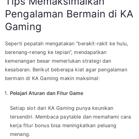
Tips Memaksimalkan
Pengalaman Bermain di KA
Gaming
Seperti pepatah mengatakan “berakit-rakit ke hulu,
berenang-renang ke tepian”, mendapatkan
kemenangan besar memerlukan strategi dan
kesabaran. Berikut beberapa kiat agar pengalaman
bermain di KA Gaming makin maksimal:
Pelajari Aturan dan Fitur Game
Setiap slot dari KA Gaming punya keunikan
tersendiri. Membaca paytable dan memahami cara
kerja fitur bonus bisa meningkatkan peluang
menang.