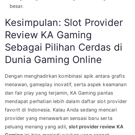
besar.
Kesimpulan: Slot Provider
Review KA Gaming
Sebagai Pilihan Cerdas di
Dunia Gaming Online
Dengan menghadirkan kombinasi apik antara grafis
menawan, gameplay inovatif, serta aspek keamanan
dan fair play yang terjamin, KA Gaming pantas
mendapat perhatian lebih dalam daftar slot provider
favorit di Indonesia. Kalau Anda sedang mencari
provider yang menawarkan sensasi baru serta
peluang menang yang adil,
slot provider review KA