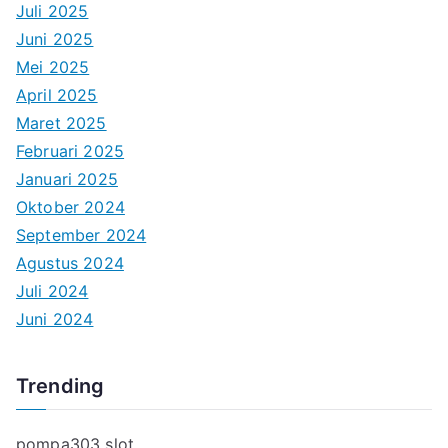
Juli 2025
Juni 2025
Mei 2025
April 2025
Maret 2025
Februari 2025
Januari 2025
Oktober 2024
September 2024
Agustus 2024
Juli 2024
Juni 2024
Trending
pompa303 slot