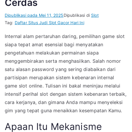
Cerdas
Dipublikasi pada
Mei 11, 2025
Dipublikasi di
Slot
Tag:
Daftar Situs Judi Slot Gacor Hari Ini
Internal alam pertaruhan daring, pemilihan game slot
siapa tepat amat esensial bagi menyatakan
pengetahuan melakukan permainan siapa
menggembirakan serta menghasilkan. Salah nomor
satu alasan password yang sering diabaikan dari
partisipan merupakan sistem kebenaran internal
game slot online. Tulisan ini bakal meninjau melalui
intensif perihal slot dengan sistem kebenaran terbaik,
cara kerjanya, dan gimana Anda mampu menyeleksi
gim yang tepat guna menaikkan kesempatan Kamu.
Apaan Itu Mekanisme