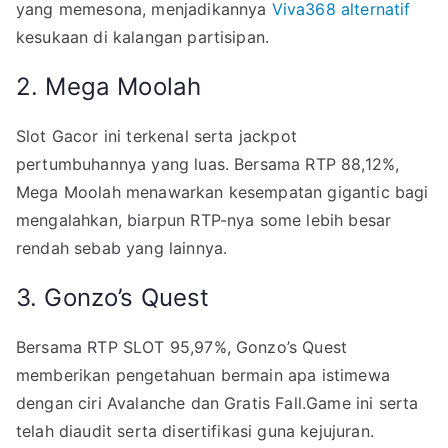
yang memesona, menjadikannya
Viva368 alternatif
kesukaan di kalangan partisipan.
2. Mega Moolah
Slot Gacor ini terkenal serta jackpot
pertumbuhannya yang luas. Bersama RTP 88,12%,
Mega Moolah menawarkan kesempatan gigantic bagi
mengalahkan, biarpun RTP-nya some lebih besar
rendah sebab yang lainnya.
3. Gonzo’s Quest
Bersama RTP SLOT 95,97%, Gonzo’s Quest
memberikan pengetahuan bermain apa istimewa
dengan ciri Avalanche dan Gratis Fall.Game ini serta
telah diaudit serta disertifikasi guna kejujuran.