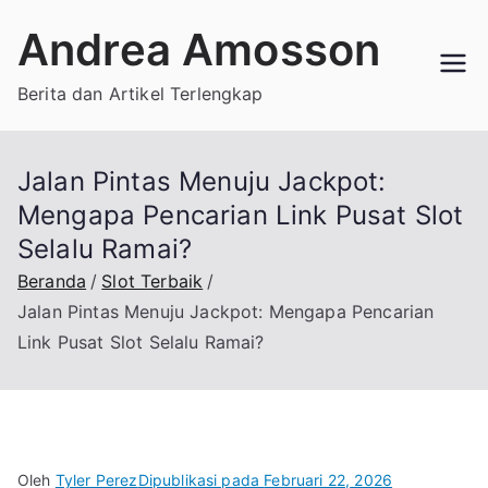
Loncat
Andrea Amosson
ke
konten
Berita dan Artikel Terlengkap
Jalan Pintas Menuju Jackpot:
Mengapa Pencarian Link Pusat Slot
Selalu Ramai?
Beranda
Slot Terbaik
Jalan Pintas Menuju Jackpot: Mengapa Pencarian
Link Pusat Slot Selalu Ramai?
Oleh
Tyler Perez
Dipublikasi pada
Februari 22, 2026