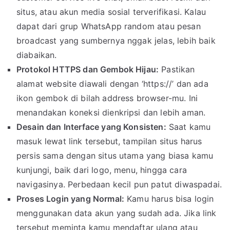
situs, atau akun media sosial terverifikasi. Kalau
dapat dari grup WhatsApp random atau pesan
broadcast yang sumbernya nggak jelas, lebih baik
diabaikan.
Protokol HTTPS dan Gembok Hijau:
Pastikan
alamat website diawali dengan ‘https://’ dan ada
ikon gembok di bilah address browser-mu. Ini
menandakan koneksi dienkripsi dan lebih aman.
Desain dan Interface yang Konsisten:
Saat kamu
masuk lewat link tersebut, tampilan situs harus
persis sama dengan situs utama yang biasa kamu
kunjungi, baik dari logo, menu, hingga cara
navigasinya. Perbedaan kecil pun patut diwaspadai.
Proses Login yang Normal:
Kamu harus bisa login
menggunakan data akun yang sudah ada. Jika link
tersebut meminta kamu mendaftar ulang atau