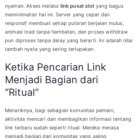
nyaman. Akses melalui
link pusat slot
yang bagus
meminimalisir hal ini. Server yang cepat dan
responsif membuat setiap putaran berjalan mulus,
animasi load tanpa hambatan, dan proses withdraw
pun diproses tanpa delay yang berarti. Ini adalah nilai
tambah nyata yang sering terlupakan.
Ketika Pencarian Link
Menjadi Bagian dari
“Ritual”
Menariknya, bagi sebagian komunitas pemain,
aktivitas mencari dan membagikan informasi tentang
link terbaru sudah seperti ritual. Mereka merasa
menjadi bagian dari komunitas yang saling