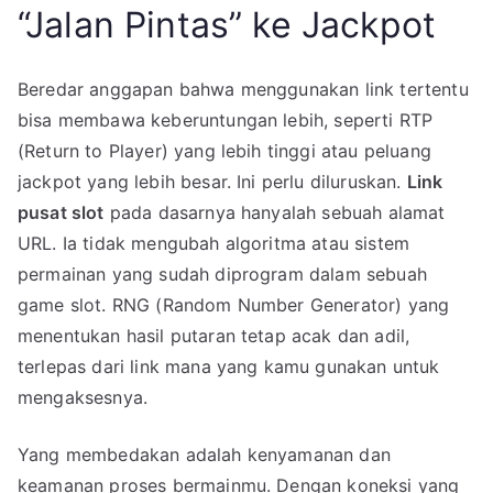
“Jalan Pintas” ke Jackpot
Beredar anggapan bahwa menggunakan link tertentu
bisa membawa keberuntungan lebih, seperti RTP
(Return to Player) yang lebih tinggi atau peluang
jackpot yang lebih besar. Ini perlu diluruskan.
Link
pusat slot
pada dasarnya hanyalah sebuah alamat
URL. Ia tidak mengubah algoritma atau sistem
permainan yang sudah diprogram dalam sebuah
game slot. RNG (Random Number Generator) yang
menentukan hasil putaran tetap acak dan adil,
terlepas dari link mana yang kamu gunakan untuk
mengaksesnya.
Yang membedakan adalah kenyamanan dan
keamanan proses bermainmu. Dengan koneksi yang