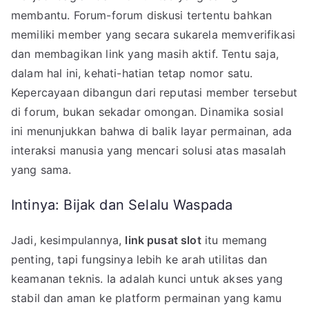
membantu. Forum-forum diskusi tertentu bahkan
memiliki member yang secara sukarela memverifikasi
dan membagikan link yang masih aktif. Tentu saja,
dalam hal ini, kehati-hatian tetap nomor satu.
Kepercayaan dibangun dari reputasi member tersebut
di forum, bukan sekadar omongan. Dinamika sosial
ini menunjukkan bahwa di balik layar permainan, ada
interaksi manusia yang mencari solusi atas masalah
yang sama.
Intinya: Bijak dan Selalu Waspada
Jadi, kesimpulannya,
link pusat slot
itu memang
penting, tapi fungsinya lebih ke arah utilitas dan
keamanan teknis. Ia adalah kunci untuk akses yang
stabil dan aman ke platform permainan yang kamu