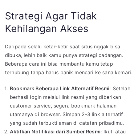
Strategi Agar Tidak
Kehilangan Akses
Daripada selalu ketar-ketir saat situs nggak bisa
dibuka, lebih baik kamu punya strategi cadangan.
Beberapa cara ini bisa membantu kamu tetap
terhubung tanpa harus panik mencari ke sana kemari.
Bookmark Beberapa Link Alternatif Resmi:
Setelah
berhasil login melalui link resmi yang diberikan
customer service, segera bookmark halaman
utamanya di browser. Simpan 2-3 link alternatif
yang sudah terbukti aman di catatan pribadimu.
Aktifkan Notifikasi dari Sumber Resmi:
Ikuti atau