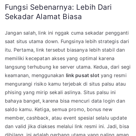
Fungsi Sebenarnya: Lebih Dari
Sekadar Alamat Biasa
Jangan salah, link ini nggak cuma sekadar pengganti
saat situs utama down. Fungsinya lebih strategis dari
itu. Pertama, link tersebut biasanya lebih stabil dan
memiliki kecepatan akses yang optimal karena
langsung terhubung ke server utama. Kedua, dari segi
keamanan, menggunakan
link pusat slot
yang resmi
mengurangi risiko kamu terjebak di situs palsu atau
phising yang mirip sekali aslinya. Situs palsu ini
bahaya banget, karena bisa mencuri data login dan
saldo kamu. Ketiga, semua promo, bonus new
member, cashback, atau event spesial selalu update
dan valid jika diakses melalui link resmi ini. Jadi, bisa
dibilang, ini adalah gerbang utama yang paling aman