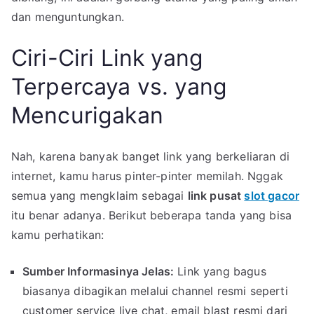
dan menguntungkan.
Ciri-Ciri Link yang
Terpercaya vs. yang
Mencurigakan
Nah, karena banyak banget link yang berkeliaran di
internet, kamu harus pinter-pinter memilah. Nggak
semua yang mengklaim sebagai
link pusat
slot gacor
itu benar adanya. Berikut beberapa tanda yang bisa
kamu perhatikan:
Sumber Informasinya Jelas:
Link yang bagus
biasanya dibagikan melalui channel resmi seperti
customer service live chat, email blast resmi dari