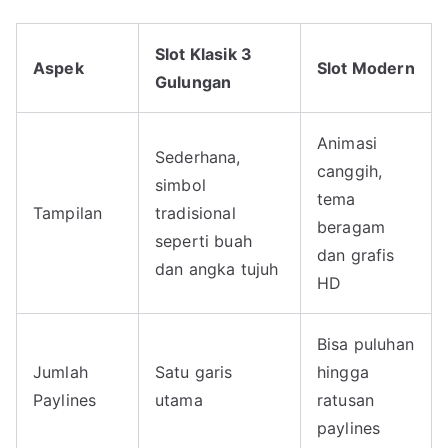
Slot Klasik 3
Aspek
Slot Modern
Gulungan
Animasi
Sederhana,
canggih,
simbol
tema
Tampilan
tradisional
beragam
seperti buah
dan grafis
dan angka tujuh
HD
Bisa puluhan
Jumlah
Satu garis
hingga
Paylines
utama
ratusan
paylines