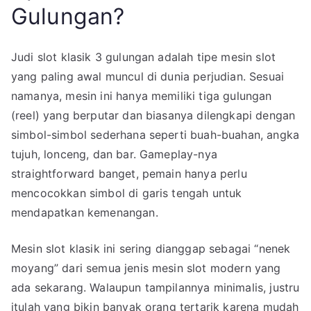
Gulungan?
Judi slot klasik 3 gulungan adalah tipe mesin slot
yang paling awal muncul di dunia perjudian. Sesuai
namanya, mesin ini hanya memiliki tiga gulungan
(reel) yang berputar dan biasanya dilengkapi dengan
simbol-simbol sederhana seperti buah-buahan, angka
tujuh, lonceng, dan bar. Gameplay-nya
straightforward banget, pemain hanya perlu
mencocokkan simbol di garis tengah untuk
mendapatkan kemenangan.
Mesin slot klasik ini sering dianggap sebagai “nenek
moyang” dari semua jenis mesin slot modern yang
ada sekarang. Walaupun tampilannya minimalis, justru
itulah yang bikin banyak orang tertarik karena mudah