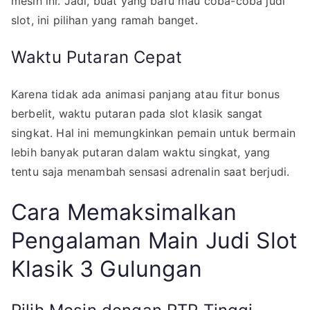
mesin ini. Jadi, buat yang baru mau coba-coba judi
slot, ini pilihan yang ramah banget.
Waktu Putaran Cepat
Karena tidak ada animasi panjang atau fitur bonus
berbelit, waktu putaran pada slot klasik sangat
singkat. Hal ini memungkinkan pemain untuk bermain
lebih banyak putaran dalam waktu singkat, yang
tentu saja menambah sensasi adrenalin saat berjudi.
Cara Memaksimalkan
Pengalaman Main Judi Slot
Klasik 3 Gulungan