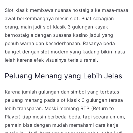
Slot klasik membawa nuansa nostalgia ke masa-masa
awal berkembangnya mesin slot. Buat sebagian
orang, main judi slot klasik 3 gulungan kayak
bernostalgia dengan suasana kasino jadul yang
penuh warna dan kesederhanaan. Rasanya beda
banget dengan slot modern yang kadang bikin mata
lelah karena efek visualnya terlalu ramai.
Peluang Menang yang Lebih Jelas
Karena jumlah gulungan dan simbol yang terbatas,
peluang menang pada slot klasik 3 gulungan terasa
lebih transparan. Meski memang RTP (Return to
Player) tiap mesin berbeda-beda, tapi secara umum,
pemain bisa dengan mudah memahami cara kerja