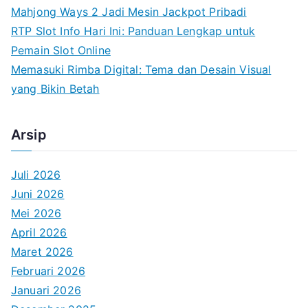
:
Mahjong Ways 2 Jadi Mesin Jackpot Pribadi
RTP Slot Info Hari Ini: Panduan Lengkap untuk
Pemain Slot Online
Memasuki Rimba Digital: Tema dan Desain Visual
yang Bikin Betah
Arsip
Juli 2026
Juni 2026
Mei 2026
April 2026
Maret 2026
Februari 2026
Januari 2026