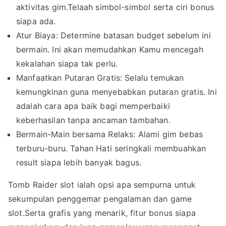
aktivitas gim.Telaah simbol-simbol serta ciri bonus
siapa ada.
Atur Biaya: Determine batasan budget sebelum ini
bermain. Ini akan memudahkan Kamu mencegah
kekalahan siapa tak perlu.
Manfaatkan Putaran Gratis: Selalu temukan
kemungkinan guna menyebabkan putaran gratis. Ini
adalah cara apa baik bagi memperbaiki
keberhasilan tanpa ancaman tambahan.
Bermain-Main bersama Relaks: Alami gim bebas
terburu-buru. Tahan Hati seringkali membuahkan
result siapa lebih banyak bagus.
Tomb Raider slot ialah opsi apa sempurna untuk
sekumpulan penggemar pengalaman dan game
slot.Serta grafis yang menarik, fitur bonus siapa