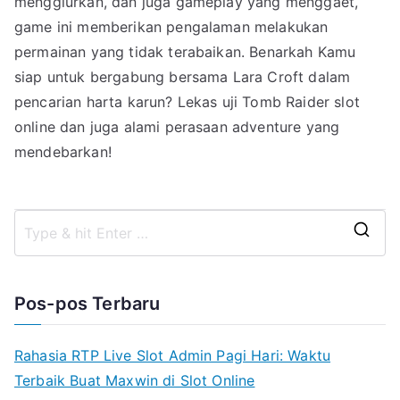
menggiurkan, dan juga gameplay yang menggaet,
game ini memberikan pengalaman melakukan
permainan yang tidak terabaikan. Benarkah Kamu
siap untuk bergabung bersama Lara Croft dalam
pencarian harta karun? Lekas uji Tomb Raider slot
online dan juga alami perasaan adventure yang
mendebarkan!
S
e
a
Pos-pos Terbaru
r
c
Rahasia RTP Live Slot Admin Pagi Hari: Waktu
h
Terbaik Buat Maxwin di Slot Online
f