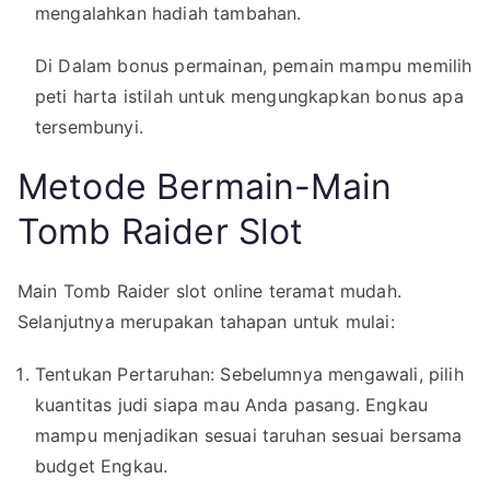
mengalahkan hadiah tambahan.
Di Dalam bonus permainan, pemain mampu memilih
peti harta istilah untuk mengungkapkan bonus apa
tersembunyi.
Metode Bermain-Main
Tomb Raider Slot
Main Tomb Raider slot online teramat mudah.
Selanjutnya merupakan tahapan untuk mulai:
Tentukan Pertaruhan: Sebelumnya mengawali, pilih
kuantitas judi siapa mau Anda pasang. Engkau
mampu menjadikan sesuai taruhan sesuai bersama
budget Engkau.