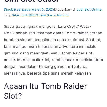
Dipublikasi pada
Maret 5, 2025
Dipublikasi di
Judi Slot Online
Tag:
Situs Judi Slot Online Gacor Hari Ini
Siapa siapa nggak mengenal Lara Croft? Watak
ikonik sebab seri rekaman game Tomb Raider pernah
berubah simbol pengalaman dan eksplorasi. Saat Ini,
fans mampu meraih perasaan adventure ini melalui
gim slot yang menggaet, yaitu Tomb Raider slot
online. Internal artikel ini, kami hendak mendiskusikan
dengan mendalam tentang game ini, features
menariknya, beserta tips guna meraih kejayaan.
Apaan Itu Tomb Raider
Slot?