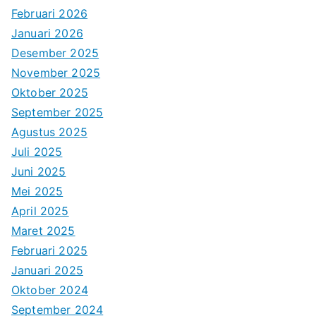
Februari 2026
Januari 2026
Desember 2025
November 2025
Oktober 2025
September 2025
Agustus 2025
Juli 2025
Juni 2025
Mei 2025
April 2025
Maret 2025
Februari 2025
Januari 2025
Oktober 2024
September 2024