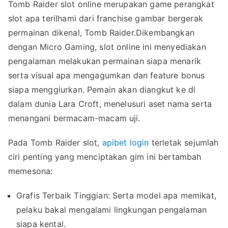
Tomb Raider slot online merupakan game perangkat
slot apa terilhami dari franchise gambar bergerak
permainan dikenal, Tomb Raider.Dikembangkan
dengan Micro Gaming, slot online ini menyediakan
pengalaman melakukan permainan siapa menarik
serta visual apa mengagumkan dan feature bonus
siapa menggiurkan. Pemain akan diangkut ke di
dalam dunia Lara Croft, menelusuri aset nama serta
menangani bermacam-macam uji.
Pada Tomb Raider slot,
apibet login
terletak sejumlah
ciri penting yang menciptakan gim ini bertambah
memesona:
Grafis Terbaik Tinggian: Serta model apa memikat,
pelaku bakal mengalami lingkungan pengalaman
siapa kental.